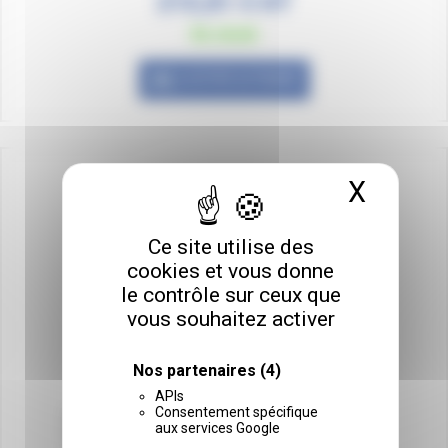
215,81 € HT
Prix
En stock
AJOUTER AU PANIER
X
Masqu
Ce site utilise des
cookies et vous donne
le contrôle sur ceux que
vous souhaitez activer
Nos partenaires
(4)
APIs
Consentement spécifique
Western Digital WDBWLG0060HBK
aux services Google
Disque Dur Externe 6000 Go Noir